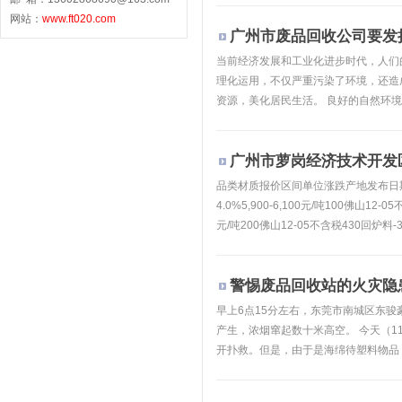
网站：
www.
ft020.com
广州市废品回收公司要发
当前经济发展和工业化进步时代，人们
理化运用，不仅严重污染了环境，还造
资源，美化居民生活。 良好的自然环境
广州市萝岗经济技术开发
品类材质报价区间单位涨跌产地发布日期备注（
4.0%5,900-6,100元/吨100佛山12-
元/吨200佛山12-05不含税430回炉料-3,
警惕废品回收站的火灾隐
早上6点15分左右，东莞市南城区东
产生，浓烟窜起数十米高空。 今天（1
开扑救。但是，由于是海绵待塑料物品，