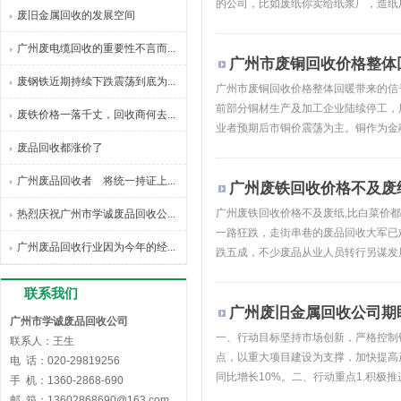
的公司，比如废纸你卖给纸浆厂，造纸厂
废旧金属回收的发展空间
广州废电缆回收的重要性不言而...
广州市废铜回收价格整体回
废钢铁近期持续下跌震荡到底为...
广州市废铜回收价格整体回暖带来的信
前部分铜材生产及加工企业陆续停工，
废铁价格一落千丈，回收商何去...
业者预期后市铜价震荡为主。铜作为金融
废品回收都涨价了
广州废品回收者 将统一持证上...
广州废铁回收价格不及废
广州废铁回收价格不及废纸,比白菜价
热烈庆祝广州市学诚废品回收公...
一路狂跌，走街串巷的废品回收大军已
广州废品回收行业因为今年的经...
跌五成，不少废品从业人员转行另谋发展
联系我们
广州废旧金属回收公司期
广州市学诚废品回收公司
一、行动目标坚持市场创新，严格控制
联系人：王生
点，以重大项目建设为支撑，加快提高
电 话：020-29819256
同比增长10%。二、行动重点1.积极推
手 机：1360-2868-690
邮 箱：13602868690@163.com