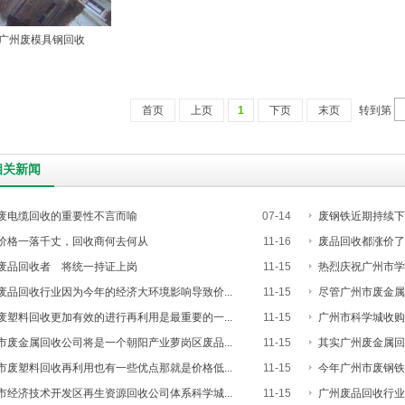
广州废模具钢回收
首页
上页
1
下页
末页
转到第
相关新闻
废电缆回收的重要性不言而喻
07-14
废钢铁近期持续下
价格一落千丈，回收商何去何从
11-16
废品回收都涨价了
废品回收者 将统一持证上岗
11-15
热烈庆祝广州市学
废品回收行业因为今年的经济大环境影响导致价...
11-15
尽管广州市废金属回
废塑料回收更加有效的进行再利用是最重要的一...
11-15
广州市科学城收购废
市废金属回收公司将是一个朝阳产业萝岗区废品...
11-15
其实广州废金属回
市废塑料回收再利用也有一些优点那就是价格低...
11-15
今年广州市废钢铁回
市经济技术开发区再生资源回收公司体系科学城...
11-15
广州废品回收行业在